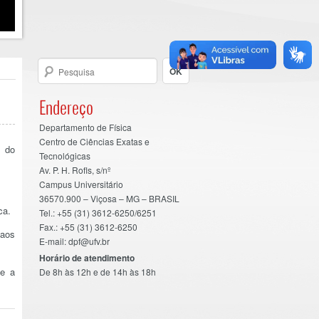
Endereço
Departamento de Física
Centro de Ciências Exatas e
s do
Tecnológicas
Av. P. H. Rofls, s/nº
Campus Universitário
36570.900 – Viçosa – MG – BRASIL
ca.
Tel.: +55 (31) 3612-6250/6251
Fax.: +55 (31) 3612-6250
 aos
E-mail: dpf@ufv.br
Horário de atendimento
te a
De 8h às 12h e de 14h às 18h